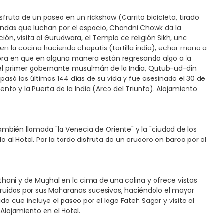
fruta de un paseo en un rickshaw (Carrito bicicleta, tirado
endas que luchan por el espacio, Chandni Chowk da la
ón, visita al Gurudwara, el Templo de religión Sikh, una
 en la cocina haciendo chapatis (tortilla india), echar mano a
dora en que en alguna manera están regresando algo a la
r el primer gobernante musulmán de la India, Qutub-ud-din
pasó los últimos 144 días de su vida y fue asesinado el 30 de
nto y la Puerta de la India (Arco del Triunfo). Alojamiento
ambién llamada "la Venecia de Oriente" y la "ciudad de los
 al Hotel. Por la tarde disfruta de un crucero en barco por el
sthani y de Mughal en la cima de una colina y ofrece vistas
truidos por sus Maharanas sucesivos, haciéndolo el mayor
do que incluye el paseo por el lago Fateh Sagar y visita al
 Alojamiento en el Hotel.