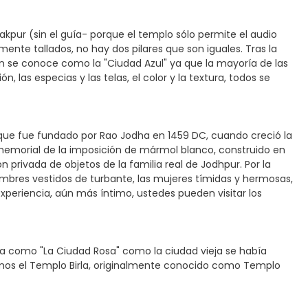
kpur (sin el guía- porque el templo sólo permite el audio
ente tallados, no hay dos pilares que son iguales. Tras la
én se conoce como la "Ciudad Azul" ya que la mayoría de las
, las especias y las telas, el color y la textura, todos se
 que fue fundado por Rao Jodha en 1459 DC, cuando creció la
l memorial de la imposición de mármol blanco, construido en
 privada de objetos de la familia real de Jodhpur. Por la
ombres vestidos de turbante, las mujeres tímidas y hermosas,
experiencia, aún más íntimo, ustedes pueden visitar los
ida como "La Ciudad Rosa" como la ciudad vieja se había
taremos el Templo Birla, originalmente conocido como Templo