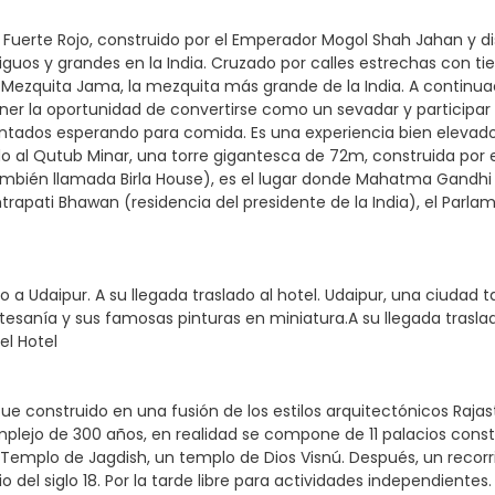
 Fuerte Rojo, construido por el Emperador Mogol Shah Jahan y dis
uos y grandes en la India. Cruzado por calles estrechas con ti
 Mezquita Jama, la mezquita más grande de la India. A continuaci
tener la oportunidad de convertirse como un sevadar y participar
 sentados esperando para comida. Es una experiencia bien eleva
ando al Qutub Minar, una torre gigantesca de 72m, construida po
también llamada Birla House), es el lugar donde Mahatma Gandhi 
rapati Bhawan (residencia del presidente de la India), el Parlame
a Udaipur. A su llegada traslado al hotel. Udaipur, una ciudad t
tesanía y sus famosas pinturas en miniatura.A su llegada traslado
el Hotel
ue construido en una fusión de los estilos arquitectónicos Raja
mplejo de 300 años, en realidad se compone de 11 palacios cons
 Templo de Jagdish, un templo de Dios Visnú. Después, un recorri
o del siglo 18. Por la tarde libre para actividades independientes.