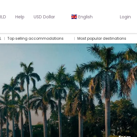
RLD
Help
USD Dollar
English
Login
L
Top selling accommodations
Most popular destinations