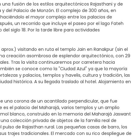
 una fusión de los estilos arquitectónicos Rajasthani y de
 y del Palacio de Monzón. El complejo de 300 años, en
 haciéndolo el mayor complejo entre los palacios de
spués, un recorrido que incluye el paseo por el lago Fateh
 del siglo 18. Por la tarde libre para actividades
prox.) visitando en ruta el templo Jain en Ranakpur (sin el
 una creación asombrosa de esplendor arquitectónico, con 29
uales. Tras la visita continuaremos por carretera hacia
también se conoce como la "Ciudad Azul" ya que la mayoría
talezas y palacios, templos y havelis, cultura y tradición, las
iudad histórica. A su llegada traslado al hotel. Alojamiento en
ne una corona de un acantilado perpendicular, que fue
 es el palacio del Maharajá, varios templos y un amplio
ármol blanco, construido en la memoria del Maharajá Jaswant
 una colección privada de objetos de la familia real de
l pulso de Rajasthan rural. Las pequeñas casas de barro, los
us trajes tradicionales. El mercado con su rico despliegue de