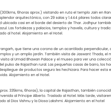
300kms, 6horas aprox.) visitando en ruta el templo Jain en Rana
lendor arquitectónico, con 29 salas y 1.444 pilares todos claram
d ubicada casi en el borde del desierto de Thar. Jodhpur tambi
. Las fortalezas y palacios, templos y havelis, cultura y tradición
do al hotel. Alojamiento en el Hotel.
rangarh, que tiene una corona de un acantilado perpendicular,
 templos y un amplio jardín. También visita de Jaswant Thada, e
 visita al Umaid Bhawan Palace y el museo para ver una colección
el pulso de Rajasthan rural. Las pequeñas casas de barro, los h
o despliegue de productos seguro les hechizara. Para hacer esta 
ida. Alojamiento en el Hotel.
Aprox. 335kms, 6horas), la capital de Rajasthan, también conoc
nvenida al Príncipe Alberto. Traslado al Hotel. Más tarde, visi
o al Dios Vishnu y la Diosa Lakshmi. Alojamiento en el hotel