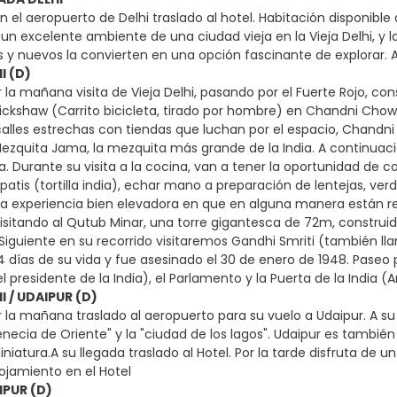
en el aeropuerto de Delhi traslado al hotel. Habitación disponibl
un excelente ambiente de una ciudad vieja en la Vieja Delhi, y
 y nuevos la convierten en una opción fascinante de explorar. A
I (D)
 la mañana visita de Vieja Delhi, pasando por el Fuerte Rojo, co
ickshaw (Carrito bicicleta, tirado por hombre) en Chandni Chowk
alles estrechas con tiendas que luchan por el espacio, Chandni 
Mezquita Jama, la mezquita más grande de la India. A continuación
a. Durante su visita a la cocina, van a tener la oportunidad de 
atis (tortilla india), echar mano a preparación de lentejas, ve
a experiencia bien elevadora en que en alguna manera están reg
visitando al Qutub Minar, una torre gigantesca de 72m, constru
 Siguiente en su recorrido visitaremos Gandhi Smriti (también 
44 días de su vida y fue asesinado el 30 de enero de 1948. Paseo
l presidente de la India), el Parlamento y la Puerta de la India (A
I / UDAIPUR (D)
 la mañana traslado al aeropuerto para su vuelo a Udaipur. A su 
enecia de Oriente" y la "ciudad de los lagos". Udaipur es también
niatura.A su llegada traslado al Hotel. Por la tarde disfruta de u
lojamiento en el Hotel
IPUR (D)