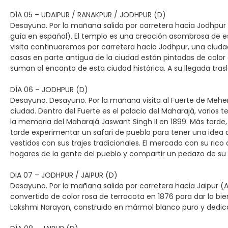
DÍA 05 – UDAIPUR / RANAKPUR / JODHPUR (D)
Desayuno. Por la mañana salida por carretera hacia Jodhpur (
guía en español). El templo es una creación asombrosa de esp
visita continuaremos por carretera hacia Jodhpur, una ciuda
casas en parte antigua de la ciudad están pintadas de color azul
suman al encanto de esta ciudad histórica. A su llegada trasla
DÍA 06 – JODHPUR (D)
Desayuno. Desayuno. Por la mañana visita al Fuerte de Mehe
ciudad. Dentro del Fuerte es el palacio del Maharajá, varios
la memoria del Maharajá Jaswant Singh II en 1899. Más tarde,
tarde experimentar un safari de pueblo para tener una idea d
vestidos con sus trajes tradicionales. El mercado con su ric
hogares de la gente del pueblo y compartir un pedazo de su v
DIA 07 – JODHPUR / JAIPUR (D)
Desayuno. Por la mañana salida por carretera hacia Jaipur (
convertido de color rosa de terracota en 1876 para dar la bie
Lakshmi Narayan, construido en mármol blanco puro y dedicad