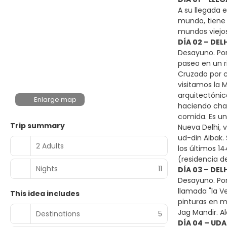
A su llegada 
mundo, tiene 
mundos viejos
DÍA 02 – DELH
Desayuno. Por
paseo en un r
Cruzado por c
visitamos la 
arquitectónic
Enlarge map
haciendo chap
comida. Es un
Trip summary
Nueva Delhi, 
ud-din Aibak.
2 Adults
los últimos 1
(residencia de
Nights
11
DÍA 03 – DELH
Desayuno. Por
llamada "la V
This idea includes
pinturas en mi
Jag Mandir. A
Destinations
5
DÍA 04 – UDA