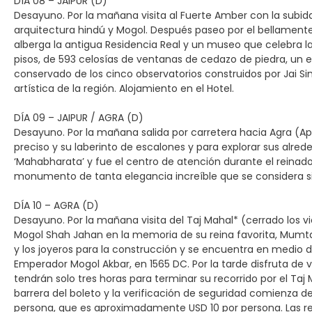
DÍA 08 – JAIPUR (D)
Desayuno. Por la mañana visita al Fuerte Amber con la subida 
arquitectura hindú y Mogol. Después paseo por el bellamente re
alberga la antigua Residencia Real y un museo que celebra la 
pisos, de 593 celosías de ventanas de cedazo de piedra, un 
conservado de los cinco observatorios construidos por Jai Sing
artística de la región. Alojamiento en el Hotel.
DÍA 09 – JAIPUR / AGRA (D)
Desayuno. Por la mañana salida por carretera hacia Agra (A
preciso y su laberinto de escalones y para explorar sus alr
‘Mahabharata’ y fue el centro de atención durante el reinado 
monumento de tanta elegancia increíble que se considera sin
DÍA 10 – AGRA (D)
Desayuno. Por la mañana visita del Taj Mahal* (cerrado los 
Mogol Shah Jahan en la memoria de su reina favorita, Mumta
y los joyeros para la construcción y se encuentra en medio de
Emperador Mogol Akbar, en 1565 DC. Por la tarde disfruta de v
tendrán solo tres horas para terminar su recorrido por el Ta
barrera del boleto y la verificación de seguridad comienza 
persona, que es aproximadamente USD 10 por persona. Las r