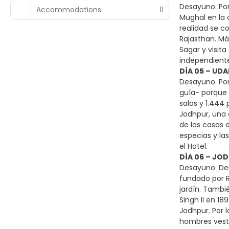
Desayuno. Por
Accommodations
11
Mughal en la 
realidad se c
Rajasthan. Má
Sagar y visita
independiente
DÍA 05 – UDA
Desayuno. Por
guía- porque 
salas y 1.444 
Jodhpur, una 
de las casas e
especias y las
el Hotel.
DÍA 06 – JO
Desayuno. Des
fundado por R
jardín. Tambi
Singh II en 1
Jodhpur. Por 
hombres vesti