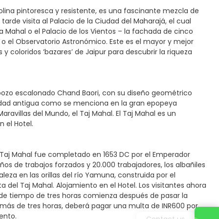
colina pintoresca y resistente, es una fascinante mezcla de
arde visita al Palacio de la Ciudad del Maharajá, el cual
a Mahal o el Palacio de los Vientos – la fachada de cinco
 o el Observatorio Astronómico. Este es el mayor y mejor
 y coloridos ‘bazares’ de Jaipur para descubrir la riqueza
 pozo escalonado Chand Baori, con su diseño geométrico
 ciudad antigua como se menciona en la gran epopeya
ravillas del Mundo, el Taj Mahal. El Taj Mahal es un
 el Hotel.
l Taj Mahal fue completado en 1653 DC por el Emperador
 de trabajos forzados y 20.000 trabajadores, los albañiles
eza en las orillas del río Yamuna, construida por el
a del Taj Mahal. Alojamiento en el Hotel. Los visitantes ahora
te de tiempo de tres horas comienza después de pasar la
r más de tres horas, deberá pagar una multa de INR600 por
ento.
Contact us