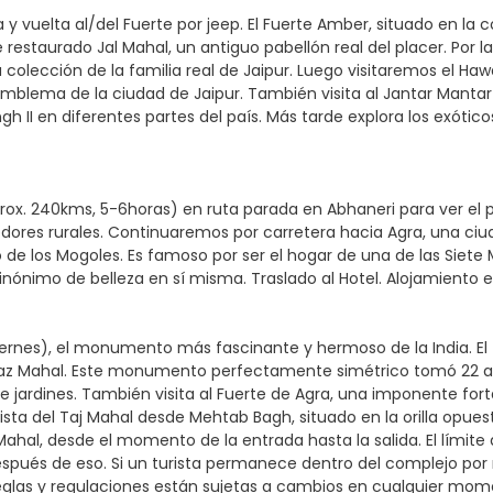
y vuelta al/del Fuerte por jeep. El Fuerte Amber, situado en la 
staurado Jal Mahal, un antiguo pabellón real del placer. Por la t
colección de la familia real de Jaipur. Luego visitaremos el Haw
emblema de la ciudad de Jaipur. También visita al Jantar Mantar
h II en diferentes partes del país. Más tarde explora los exóticos
prox. 240kms, 5-6horas) en ruta parada en Abhaneri para ver el
ededores rurales. Continuaremos por carretera hacia Agra, una
de los Mogoles. Es famoso por ser el hogar de una de las Siete Ma
ónimo de belleza en sí misma. Traslado al Hotel. Alojamiento en
viernes), el monumento más fascinante y hermoso de la India. E
z Mahal. Este monumento perfectamente simétrico tomó 22 años
 jardines. También visita al Fuerte de Agra, una imponente fortal
ista del Taj Mahal desde Mehtab Bagh, situado en la orilla opuest
j Mahal, desde el momento de la entrada hasta la salida. El lími
después de eso. Si un turista permanece dentro del complejo po
eglas y regulaciones están sujetas a cambios en cualquier mom