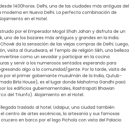
e desde 1400horas. Delhi, una de las ciudades más antiguas del
 la moderna en Nueva Delhi. La perfecta combinación de
lojamiento en el Hotel.
nstruido por el Emperador Mogol Shah Jahan y disfruta de un
, uno de los bazares más antiguos y grandes en la India.
Chowk da la sensación de las viejas compras de Delhi. Luego,
, visita al Gurudwara, el Templo de religión Sikh, una belleza
convertirse como un sevadar y participar en la cocina
rduras y servir a los numerosos sentados esperando para
resando algo a la comunidad/gente. Por la tarde, visita de
ida por el primer gobernante musulmán de la India, Qutub-
llamada Birla House), es el lugar donde Mahatma Gandhi pasó
 por los edificios gubernamentales, Rashtrapati Bhawan
rco del Triunfo). Alojamiento en el Hotel.
llegada traslado al hotel. Udaipur, una ciudad también
 el centro de artes escénicas, la artesanía y sus famosas
n crucero en barco por el lago Pichola con vista del Palacio