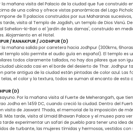
 la mañana visita del Palacio de la ciudad que fue construido en
cima de una colina y ofrece vistas panorámicas del Lago Pichola
ompone de 11 palacios construidos por sus Maharanas sucesivos,
s tarde, visita al Templo de Jagdish, un templo de Dios Visnú. De
 al Sahelion-ki-Bari o el 'jardín de las damas', construido en medio
s. Alojamiento en el Hotel.
IPUR / RANAKPUR / JODHPUR (D)
 la mañana salida por carretera hacia Jodhpur (300kms, 6horas a
el templo sólo permite el audio guía en español). El templo es
pilares todos claramente tallados, no hay dos pilares que son ig
ciudad ubicada casi en el borde del desierto de Thar. Jodhpur 
n parte antigua de la ciudad están pintadas de color azul. Las for
 telas, el color y la textura, todos se suman al encanto de esta c
DHPUR (D)
ayuno. Por la mañana visita al Fuerte de Meherangarh, que tie
ao Jodha en 1459 DC, cuando creció la ciudad. Dentro del Fuerte
én visita de Jaswant Thada, el memorial de la imposición de m
899. Más tarde, visita al Umaid Bhawan Palace y el museo para ver
la tarde experimentar un safari de pueblo para tener una idea de
dos de turbante, las mujeres tímidas y hermosas, vestidos con s