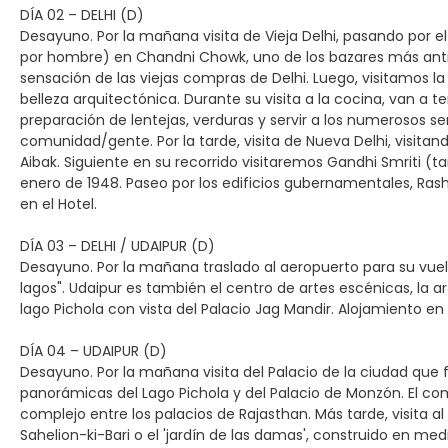
DÍA 02 – DELHI (D)
Desayuno. Por la mañana visita de Vieja Delhi, pasando por el
por hombre) en Chandni Chowk, uno de los bazares más antig
sensación de las viejas compras de Delhi. Luego, visitamos la
belleza arquitectónica. Durante su visita a la cocina, van a 
preparación de lentejas, verduras y servir a los numerosos
comunidad/gente. Por la tarde, visita de Nueva Delhi, visit
Aibak. Siguiente en su recorrido visitaremos Gandhi Smriti (
enero de 1948. Paseo por los edificios gubernamentales, Rasht
en el Hotel.
DÍA 03 – DELHI / UDAIPUR (D)
Desayuno. Por la mañana traslado al aeropuerto para su vuelo 
lagos". Udaipur es también el centro de artes escénicas, la ar
lago Pichola con vista del Palacio Jag Mandir. Alojamiento en 
DÍA 04 – UDAIPUR (D)
Desayuno. Por la mañana visita del Palacio de la ciudad que f
panorámicas del Lago Pichola y del Palacio de Monzón. El co
complejo entre los palacios de Rajasthan. Más tarde, visita al
Sahelion-ki-Bari o el 'jardín de las damas', construido en medi