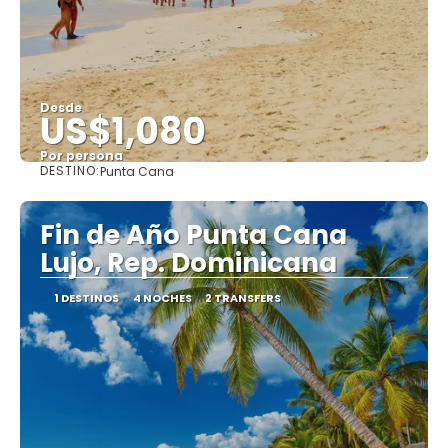
Desde
US$1,080
Por persona
DESTINO:
Punta Cana
Ver
Fin de Año Punta Cana
Lujo, Rep. Dominicana
1 DESTINOS
4 NOCHES
2 TRANSFERS