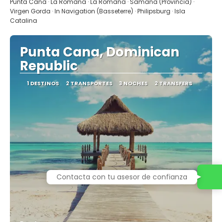
Ver
Punta Cana · La Romana · La Romana · Samana (Provincia) ·
Virgen Gorda · In Navigation (Basseterre) · Philipsburg · Isla
Catalina
Punta Cana, Dominican
Republic
1 DESTINOS
2 TRANSPORTES
3 NOCHES
2 TRANSFERS
Contacta con tu asesor de confianza