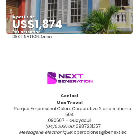
À partir de
US$1,874
Par personne
DESTINATION:
Aruba
Afficher
Contact
Mas Travel
Parque Empresarial Colon, Corporativo 2 piso 5 oficina
504
090507 - Guayaquil
(04)6009700:
0987231357
Messagerie électronique:
operaciones@benext.ec