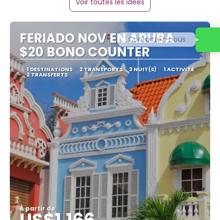
Voir toutes les idées
FERIADO NOV EN ARUBA
Contactez-nous
$20 BONO COUNTER
1 DESTINATIONS
2 TRANSPORTS
3 NUIT(S)
1 ACTIVITÉ
2 TRANSFERTS
À partir de