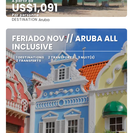
À partir de
US$1,091
Par personne
DESTINATION:
Aruba
Afficher
FERIADO NOV // ARUBA ALL
INCLUSIVE
1 DESTINATIONS
2 TRANSPORTS
3 NUIT(S)
2 TRANSFERTS