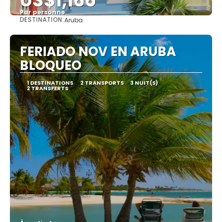
US$1,166
Par personne
DESTINATION:
Aruba
Afficher
FERIADO NOV EN ARUBA
BLOQUEO
1 DESTINATIONS
2 TRANSPORTS
3 NUIT(S)
2 TRANSFERTS