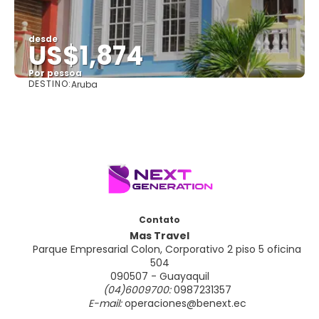
desde
US$1,874
Por pessoa
DESTINO:
Aruba
Vejo
Contato
Mas Travel
Parque Empresarial Colon, Corporativo 2 piso 5 oficina
504
090507 - Guayaquil
(04)6009700:
0987231357
E-mail:
operaciones@benext.ec