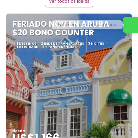
Ver todas as ideias
FERIADO NOV EN ARUBA
Entre em contato conosco
$20 BONO COUNTER
1 DESTINOS
2 REDE DE TRANSPORTES
3 NOITES
1 ATIVIDADE
2 TRANSFERÊNCIAS
desde