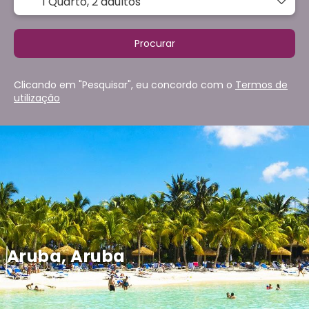
1 Quarto,
2 adultos
Procurar
Clicando em "Pesquisar", eu concordo com o
Termos de
utilização
Aruba, Aruba