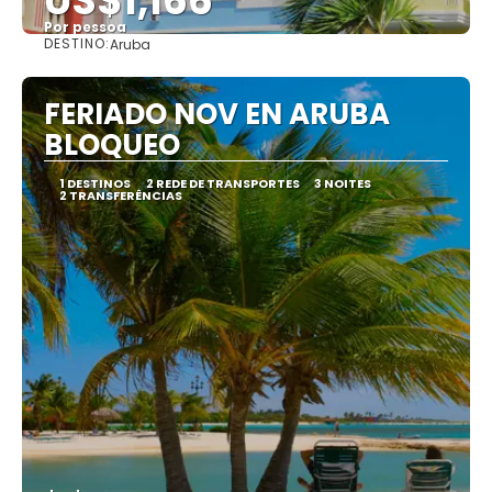
US$1,166
Por pessoa
DESTINO:
Aruba
Vejo
FERIADO NOV EN ARUBA
BLOQUEO
1 DESTINOS
2 REDE DE TRANSPORTES
3 NOITES
2 TRANSFERÊNCIAS