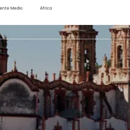
iente Medio
África