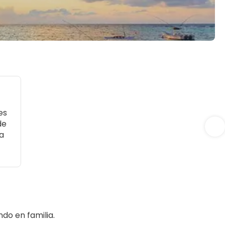
es
de
a
ndo en familia.