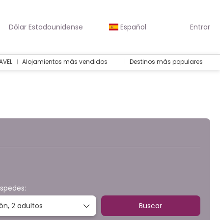
Dólar Estadounidense
Español
Entrar
AVEL
Alojamientos más vendidos
Destinos más populares
otel
Multidestino
Paquetes o Circuitos
éspedes:
ión,
2 adultos
Buscar