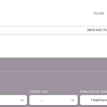
Ayuda
DRIVE MÁS TR
Actividades
Transportes
Vuelo + H
+
Check-out
Seleccionar hu
1 Habitac