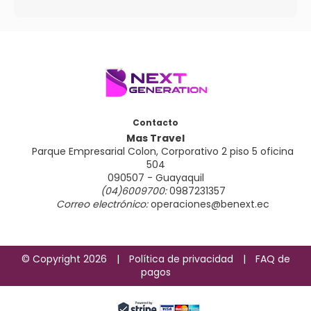
Contacto
Mas Travel
Parque Empresarial Colon, Corporativo 2 piso 5 oficina
504
090507 - Guayaquil
(04)6009700:
0987231357
Correo electrónico:
operaciones@benext.ec
© Copyright 2026
|
Política de privacidad
|
FAQ de
pagos