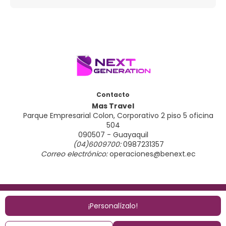
Contacto
Mas Travel
Parque Empresarial Colon, Corporativo 2 piso 5 oficina
504
090507 - Guayaquil
(04)6009700:
0987231357
Correo electrónico:
operaciones@benext.ec
© Copyright 2026
|
Política de privacidad
|
FAQ de
pagos
¡Personalízalo!