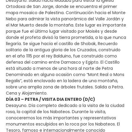
Desayuno. Salida hacia Madaba para visitar la Iglesia
Ortodoxa de San Jorge, donde se encuentra el primer
mapa mosaico de Palestina. Continuación hacia el Monte
Nebo para admirar la vista panorámica del Valle Jordán y
el Mar Muerto desde la montaña. Este lugar es importante
porque fue el último lugar visitado por Moisés y desde
donde el profeta divisó la tierra prometida, a la que nunca
llegaría. Se sigue hacia el castillo de Shobak, Recuerdo
solitario de la antigua gloria de los Cruzados, construido
en el año 1115 por el rey Balduino, fue construido como
defensa del camino entre Damasco y Egipto. El Castillo
está situado a menos de una hora al norte de Petra
Denominado en alguna ocasión como “Mont Real o Mons
Regalis”, está enclavado en la ladera de una montaña,
sobre una amplia zona de árboles frutales. Salida a Petra.
Cena y Alojamiento.
DÍA 03 – PETRA / VISITA DIA ENTERO (D/C)
Desayuno. Día completo dedicado a la visita de la ciudad
rosa, la capital de los Nabateos. Durante la visita,
conoceremos los más importantes y representativos
monumentos esculpidos en la roca por los Nabateos. El
Tesoro, famoso e internacionalmente conocido