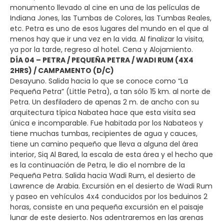
monumento llevado al cine en una de las películas de
Indiana Jones, las Tumbas de Colores, las Tumbas Reales,
etc. Petra es uno de esos lugares del mundo en el que al
menos hay que ir una vez en la vida. Al finalizar la visita,
ya por la tarde, regreso al hotel. Cena y Alojamiento.
DÍA 04 – PETRA / PEQUEÑA PETRA / WADI RUM (4X4
2HRS) / CAMPAMENTO (D/C)
Desayuno. Salida hacia lo que se conoce como “La
Pequeña Petra” (Little Petra), a tan sólo 15 km. al norte de
Petra. Un desfiladero de apenas 2 m. de ancho con su
arquitectura típica Nabatea hace que esta visita sea
única e incomparable. Fue habitada por los Nabateos y
tiene muchas tumbas, recipientes de agua y cauces,
tiene un camino pequeño que lleva a alguna del área
interior, Siq Al Bared, la escala de esta área y el hecho que
es la continuación de Petra, le dio el nombre de la
Pequeña Petra. Salida hacia Wadi Rum, el desierto de
Lawrence de Arabia. Excursión en el desierto de Wadi Rum
y paseo en vehículos 4x4 conducidos por los beduinos 2
horas, consiste en una pequeña excursión en el paisaje
lunar de este desierto. Nos adentraremos en las arenas