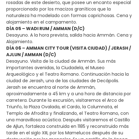
rosadas de este desierto, que posee un encanto especial
proporcionado por los macizos graníticos que la
naturaleza ha modelado con formas caprichosas. Cena y
alojamiento en el campamento.
DÍA 05 – WADI RUM / AMMAN (D/C)
Desayuno. A la hora prevista, salida hacia Ammán. Cena y
Alojamiento.
DÍA 06 – AMMAN CITY TOUR (VISITA CIUDAD) / JERASH /
AJLUN / AMMAN (D/C)
Desayuno. Visita de la ciudad de Ammán. Sus más
importantes avenidas, la Ciudadela, el Museo
Arqueológico y el Teatro Romano. Continuación hacia la
ciudad de Jerash, una de las ciudades de Decápolis.
Jerash se encuentra al norte de Ammán,
aproximadamente a 45 km y a una hora de distancia por
carretera. Durante la excursión, visitaremos el Arco de
Triunfo, la Plaza Ovalada, el Cardo, la Columnata, el
Templo de Afrodita y finalizando, el Teatro Romano, con
una maravillosa acústica. Después visitaremos el Castillo
de Ajlun, fortaleza construida en 1185 y reconstruido más
tarde en el siglo XIII, por los Mamelucos después de su