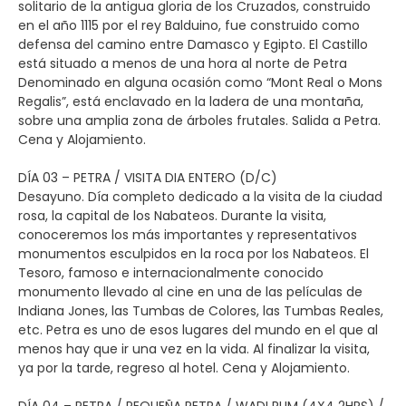
solitario de la antigua gloria de los Cruzados, construido
en el año 1115 por el rey Balduino, fue construido como
defensa del camino entre Damasco y Egipto. El Castillo
está situado a menos de una hora al norte de Petra
Denominado en alguna ocasión como “Mont Real o Mons
Regalis”, está enclavado en la ladera de una montaña,
sobre una amplia zona de árboles frutales. Salida a Petra.
Cena y Alojamiento.
DÍA 03 – PETRA / VISITA DIA ENTERO (D/C)
Desayuno. Día completo dedicado a la visita de la ciudad
rosa, la capital de los Nabateos. Durante la visita,
conoceremos los más importantes y representativos
monumentos esculpidos en la roca por los Nabateos. El
Tesoro, famoso e internacionalmente conocido
monumento llevado al cine en una de las películas de
Indiana Jones, las Tumbas de Colores, las Tumbas Reales,
etc. Petra es uno de esos lugares del mundo en el que al
menos hay que ir una vez en la vida. Al finalizar la visita,
ya por la tarde, regreso al hotel. Cena y Alojamiento.
DÍA 04 – PETRA / PEQUEÑA PETRA / WADI RUM (4X4 2HRS) /