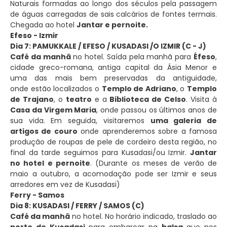
Naturais formadas ao longo dos séculos pela passagem
de águas carregadas de sais calcários de fontes termais.
Chegada ao hotel
Jantar e pernoite.
Efeso - Izmir
Dia
7
: PAMUKKALE / EFESO / KUSADASI /O IZMIR (C - J)
Café da manhã
no hotel. Saída pela manhã para
Éfeso
,
cidade greco-romana, antiga capital da Ásia Menor e
uma das mais bem preservadas da antiguidade,
onde estão localizados o
Templo de Adriano
, o
Templo
de Trajano
, o
teatro
e a
Biblioteca de Celso
. Visita à
Casa da Virgem Maria
, onde passou os últimos anos de
sua vida. Em seguida, visitaremos
uma galeria de
artigos de couro
onde aprenderemos sobre a famosa
produção de roupas de pele de cordeiro desta região, no
final da tarde seguimos para Kusadasi/ou Izmir.
Jantar
no hotel e pernoite
. (Durante os meses de verão de
maio a outubro, a acomodação pode ser Izmir e seus
arredores em vez de Kusadasi)
Ferry - Samos
Dia 8: KUSADASI / FERRY / SAMOS (C)
Café da manhã
no hotel. No horário indicado, traslado ao
porto de Kusadasi
para embarcar na
balsa
que nos