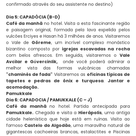
confirmado através do seu assistente no destino)
Dia 5: CAPADÓCIA (B-D)
Café da manhã
no hotel. Visita a esta fascinante região
e paisagem original, formada pela lava expelida pelos
vulcões Erciyes e Hasan há 3 milhões de anos. Visitaremos
o Vale de
Göreme
, um incrível complexo monástico
bizantino composto por
igrejas escavadas na rocha
com belos afrescos. Em seguida, visitaremos o
Vale
Avcilar e Gόvercinlik,
onde você poderá admirar a
melhor vista das formas vulcânicas chamadas
"chaminés de fada"
Visitaremos as
oficinas típicas de
tapetes e pedras de ônix e turquesa
.
Jantar e
acomodação.
Pamukkale
Dia 6: CAPADOCIA / PAMUKKALE (C – J)
Café da manhã
no hotel. Partida antecipada para
Pamukkale.
Chegada e visita a
Hierápolis
, uma antiga
cidade helenística que hoje está em ruínas. Visita ao
famoso
Castelo do Algodão
, uma maravilha natural de
gigantescas cachoeiras brancas, estalactites e Piscinas