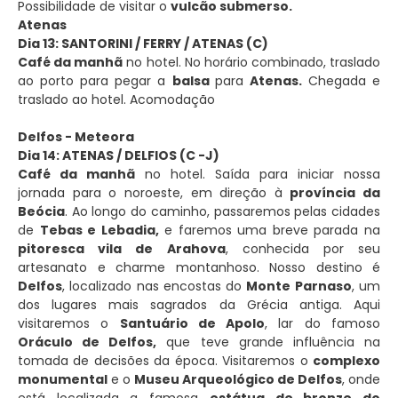
Possibilidade de visitar o
vulcão submerso.
Atenas
Dia 13: SANTORINI / FERRY / ATENAS (C)
Café da manhã
no hotel. No horário combinado, traslado
ao porto para pegar a
balsa
para
Atenas.
Chegada e
traslado ao hotel. Acomodação
Delfos - Meteora
Dia 14: ATENAS / DELFIOS (C -J)
Café da manhã
no hotel. Saída para iniciar nossa
jornada para o noroeste, em direção à
província da
Beócia
. Ao longo do caminho, passaremos pelas cidades
de
Tebas e Lebadia,
e faremos uma breve parada na
pitoresca vila de Arahova
, conhecida por seu
artesanato e charme montanhoso. Nosso destino é
Delfos
, localizado nas encostas do
Monte Parnaso
, um
dos lugares mais sagrados da Grécia antiga. Aqui
visitaremos o
Santuário de Apolo
, lar do famoso
Oráculo de Delfos,
que teve grande influência na
tomada de decisões da época. Visitaremos o
complexo
monumental
e o
Museu Arqueológico de Delfos
, onde
está localizada a famosa
estátua de bronze do