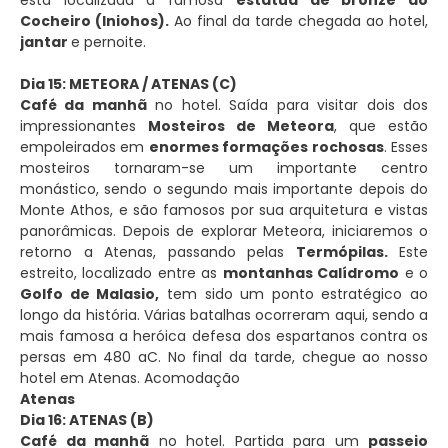
Cocheiro (Iniohos).
Ao final da tarde chegada ao hotel,
jantar
e pernoite.
Dia 15: METEORA / ATENAS (C)
Café da manhã
no hotel. Saída para visitar dois dos
impressionantes
Mosteiros de Meteora
, que estão
empoleirados em
enormes formações rochosas
. Esses
mosteiros tornaram-se um importante centro
monástico, sendo o segundo mais importante depois do
Monte Athos, e são famosos por sua arquitetura e vistas
panorâmicas. Depois de explorar Meteora, iniciaremos o
retorno a Atenas, passando pelas
Termópilas.
Este
estreito, localizado entre as
montanhas Calídromo
e o
Golfo de Malasio,
tem sido um ponto estratégico ao
longo da história. Várias batalhas ocorreram aqui, sendo a
mais famosa a heróica defesa dos espartanos contra os
persas em 480 aC. No final da tarde, chegue ao nosso
hotel em Atenas. Acomodação
Atenas
Dia 16: ATENAS (B)
Café da manhã
no hotel. Partida para um
passeio