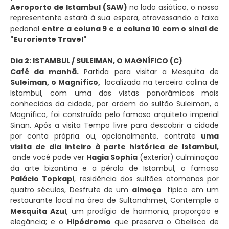
Aeroporto de Istambul (SAW)
no lado asiático, o nosso
representante estará à sua espera, atravessando a faixa
pedonal
entre a coluna 9 e a coluna 10 com o sinal de
"Euroriente Travel"
Dia 2: ISTAMBUL / SULEIMAN, O MAGNÍFICO (C)
Café da manhã.
Partida para visitar a Mesquita de
Suleiman, o Magnífico,
localizada na terceira colina de
Istambul, com uma das vistas panorâmicas mais
conhecidas da cidade, por ordem do sultão Suleiman, o
Magnífico, foi construída pelo famoso arquiteto imperial
Sinan. Após a visita Tempo livre para descobrir a cidade
por conta própria. ou, opcionalmente, contrate
uma
visita de dia inteiro à parte histórica de Istambul,
onde você pode ver
Hagia Sophia
(exterior) culminação
da arte bizantina e a pérola de Istambul, o famoso
Palácio Topkapi
, residência dos sultões otomanos por
quatro séculos, Desfrute de um
almoço
típico em um
restaurante local na área de Sultanahmet, Contemple a
Mesquita Azul
, um prodígio de harmonia, proporção e
elegância; e o
Hipódromo
que preserva o Obelisco de