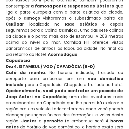
contemplar
a famosa ponte suspensa do Bósforo
que
liga a parte europeia com a parte asiática da cidade,
após o
almoço
visitaremos o subestimado bairro de
Üsküdar
localizado no
lado asiático
e depois
seguiremos para a Colina
Camlica
, uma das sete colinas
da cidade e o ponto mais alto de Istambul. A 268 metros
acima do nível do mar, Camlica Hill oferece vistas
panorâmicas de ambos os lados da cidade. No final do
dia retorno ao Hotel.
Acomodação
Capadocia
Dia 4: ISTAMBUL / VOO / CAPADÓCIA (B-D)
Café da manhã
. No horário indicado, traslado ao
aeroporto para embarcar em um
voo doméstico
incluído
para a Capadócia. Chegada e traslado ao hotel.
Opcionalmente, você pode contratar um passeio de
Jeep Safari na Capadócia
, uma das aventuras mais
emocionantes da Capadócia que lhe permitirá explorar a
região em um veículo todo-o-terreno, onde você poderá
alcançar paisagens únicas das formações e vales desta
região.
Jantar
e
pernoite
(o embarque será
4 horas
antes
do horário do voo doméstico, o horário exato será