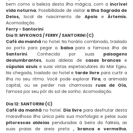
bem como a beleza desta ilha mágica, com a
incrível
vida noturna.
Possibilidade de visitar
a Ilha Sagrada de
Delos,
local de nascimento de
Apolo
e
Ártemis.
Acomodação.
Ferry - Santorini
Dia 11: MYKONOS / FERRY / SANTORINI (C)
Café da manhã
no hotel. No horário combinado, traslado
ao porto para pegar a
balsa
para a famosa ilha de
Santorini
. Conhecida por suas
paisagens
deslumbrantes
, suas aldeias de
casas brancas
e
cúpulas azuis
e suas vistas espetaculares do Mar Egeu.
Na chegada, traslado ao hotel e
tarde livre
para curtir a
ilha no seu ritmo. Você pode explorar
Fira
, a animada
capital, ou se perder nas charmosas
ruas de Oía,
famosa por seu pôr do sol de sonho. Acomodação.
Dia 12: SANTORINI (C)
Café da manhã
no hotel.
Dia livre
para desfrutar desta
maravilhosa ilha única pela sua morfologia e pelas suas
pitorescas aldeias
penduradas à beira da falésia, as
suas praias de areia preta
, branca e vermelha.