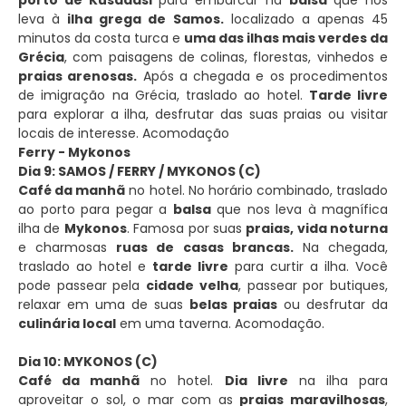
leva à
ilha grega de Samos.
localizado a apenas 45
minutos da costa turca e
uma das ilhas mais verdes da
Grécia
, com paisagens de colinas, florestas, vinhedos e
praias arenosas.
Após a chegada e os procedimentos
de imigração na Grécia, traslado ao hotel.
Tarde livre
para explorar a ilha, desfrutar das suas praias ou visitar
locais de interesse. Acomodação
Ferry - Mykonos
Dia 9: SAMOS / FERRY / MYKONOS (C)
Café da manhã
no hotel. No horário combinado, traslado
ao porto para pegar a
balsa
que nos leva à magnífica
ilha de
Mykonos
. Famosa por suas
praias, vida noturna
e charmosas
ruas de casas brancas.
Na chegada,
traslado ao hotel e
tarde livre
para curtir a ilha. Você
pode passear pela
cidade velha
, passear por butiques,
relaxar em uma de suas
belas praias
ou desfrutar da
culinária local
em uma taverna. Acomodação.
Dia 10: MYKONOS (C)
Café da manhã
no hotel.
Dia livre
na ilha para
aproveitar o sol, o mar com as
praias maravilhosas
,