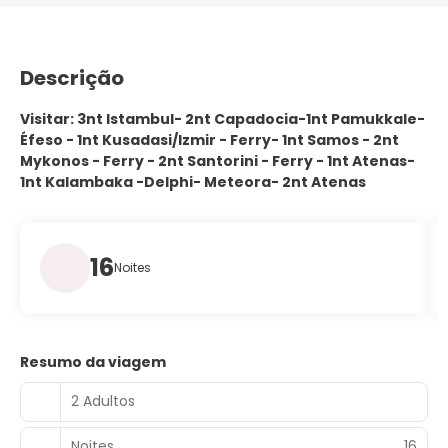
Descrição
Visitar: 3nt Istambul- 2nt Capadocia-1nt Pamukkale-
Éfeso - 1nt Kusadasi/Izmir - Ferry- 1nt Samos - 2nt
Mykonos - Ferry - 2nt Santorini - Ferry - 1nt Atenas-
1nt Kalambaka -Delphi- Meteora- 2nt Atenas
16
Noites
Resumo da viagem
2 Adultos
Noites
16