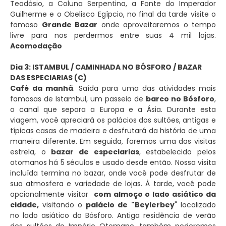
Teodósio, a Coluna Serpentina, a Fonte do Imperador
Guilherme e o Obelisco Egípcio, no final da tarde visite o
famoso
Grande Bazar
onde aproveitaremos o tempo
livre para nos perdermos entre suas 4 mil lojas.
Acomodação
Dia 3: ISTAMBUL / CAMINHADA NO BÓSFORO / BAZAR
DAS ESPECIARIAS (C)
Café da manhã
. Saída para uma das atividades mais
famosas de Istambul, um passeio de
barco no Bósforo
,
o canal que separa a Europa e a Ásia. Durante esta
viagem, você apreciará os palácios dos sultões, antigas e
típicas casas de madeira e desfrutará da história de uma
maneira diferente. Em seguida, faremos uma das visitas
estrela, o
bazar de especiarias
, estabelecido pelos
otomanos há 5 séculos e usado desde então. Nossa visita
incluída termina no bazar, onde você pode desfrutar de
sua atmosfera e variedade de lojas. À tarde, você pode
opcionalmente visitar
com almoço o lado asiático da
cidade,
visitando o
palácio de "Beylerbey
" localizado
no lado asiático do Bósforo. Antiga residência de verão
dos sultões do Império Otomano, também poderemos