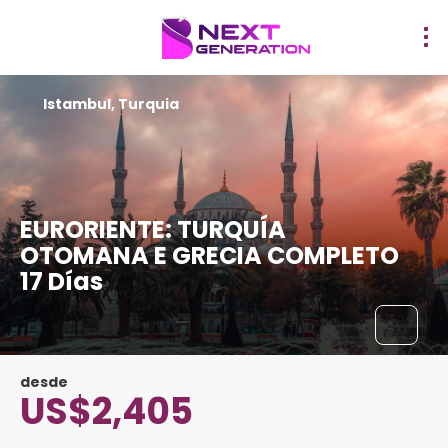
Istambul, Turquia
EURORIENTE: TURQUÍA
OTOMANA E GRECIA COMPLETO
17 Días
desde
US$2,405