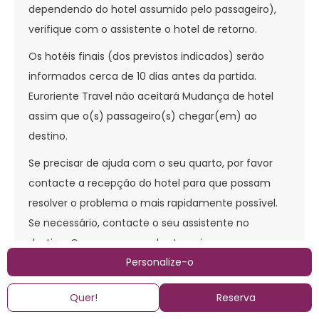
dependendo do hotel assumido pelo passageiro),
verifique com o assistente o hotel de retorno.
Os hotéis finais (dos previstos indicados) serão
informados cerca de 10 dias antes da partida.
Euroriente Travel não aceitará Mudança de hotel
assim que o(s) passageiro(s) chegar(em) ao
destino.
Se precisar de ajuda com o seu quarto, por favor
contacte a recepção do hotel para que possam
resolver o problema o mais rapidamente possível.
Se necessário, contacte o seu assistente no
destino. Como regra geral, a terceira cama nos
Personalize-o
quartos triplos não terá o mesmo tamanho e
conforto.
Quer!
Reserva
Para saídas de excursões em grupo antes do