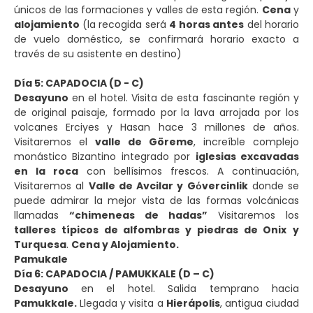
únicos de las formaciones y valles de esta región.
Cena
y
alojamiento
(la recogida será
4 horas antes
del horario
de vuelo doméstico, se confirmará horario exacto a
través de su asistente en destino)
Día 5: CAPADOCIA (D - C)
Desayuno
en el hotel. Visita de esta fascinante región y
de original paisaje, formado por la lava arrojada por los
volcanes Erciyes y Hasan hace 3 millones de años.
Visitaremos el
valle de Göreme
, increíble complejo
monástico Bizantino integrado por
iglesias excavadas
en la roca
con bellísimos frescos. A continuación,
Visitaremos al
Valle de Avcilar y Gόvercinlik
donde se
puede admirar la mejor vista de las formas volcánicas
llamadas
“chimeneas de hadas”
Visitaremos los
talleres típicos de alfombras y piedras de Onix
y
Turquesa
.
Cena y Alojamiento.
Pamukale
Día 6: CAPADOCIA / PAMUKKALE (D – C)
Desayuno
en el hotel. Salida temprano hacia
Pamukkale.
Llegada y visita a
Hierápolis
, antigua ciudad