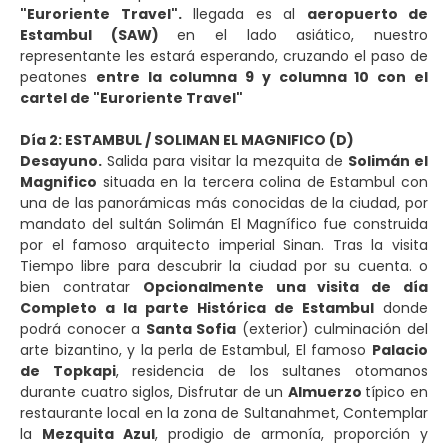
"Euroriente Travel".
llegada es al
aeropuerto de
Estambul (SAW)
en el lado asiático, nuestro
representante les estará esperando, cruzando el paso de
peatones
entre la columna 9 y columna 10 con el
cartel de "Euroriente Travel"
Día 2: ESTAMBUL / SOLIMAN EL MAGNIFICO (D)
Desayuno.
Salida para visitar la mezquita de
Solimán el
Magnifico
situada en la tercera colina de Estambul con
una de las panorámicas más conocidas de la ciudad, por
mandato del sultán Solimán El Magnífico fue construida
por el famoso arquitecto imperial Sinan. Tras la visita
Tiempo libre para descubrir la ciudad por su cuenta. o
bien contratar
Opcionalmente una visita de día
Completo a la parte Histórica de Estambul
donde
podrá conocer a
Santa Sofia
(exterior) culminación del
arte bizantino, y la perla de Estambul, El famoso
Palacio
de Topkapi
, residencia de los sultanes otomanos
durante cuatro siglos, Disfrutar de un
Almuerzo
típico en
restaurante local en la zona de Sultanahmet, Contemplar
la
Mezquita Azul
, prodigio de armonía, proporción y