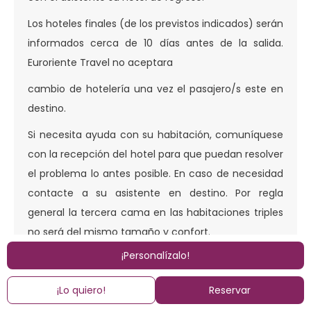
Los hoteles finales (de los previstos indicados) serán
informados cerca de 10 días antes de la salida.
Euroriente Travel no aceptara
cambio de hotelería una vez el pasajero/s este en
destino.
Si necesita ayuda con su habitación, comuníquese
con la recepción del hotel para que puedan resolver
el problema lo antes posible. En caso de necesidad
contacte a su asistente en destino. Por regla
general la tercera cama en las habitaciones triples
no será del mismo tamaño y confort.
¡Personalízalo!
Para las salidas grupales al tour que sean antes del
horario de apertura del restaurante de su hotel, el
¡Lo quiero!
Reservar
desayuno será para llevar en breakfast box.