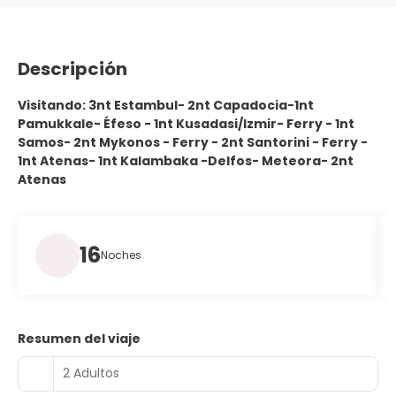
Descripción
Visitando: 3nt Estambul- 2nt Capadocia-1nt
Pamukkale- Éfeso - 1nt Kusadasi/Izmir- Ferry - 1nt
Samos- 2nt Mykonos - Ferry - 2nt Santorini - Ferry -
1nt Atenas- 1nt Kalambaka -Delfos- Meteora- 2nt
Atenas
16
Noches
Resumen del viaje
2 Adultos