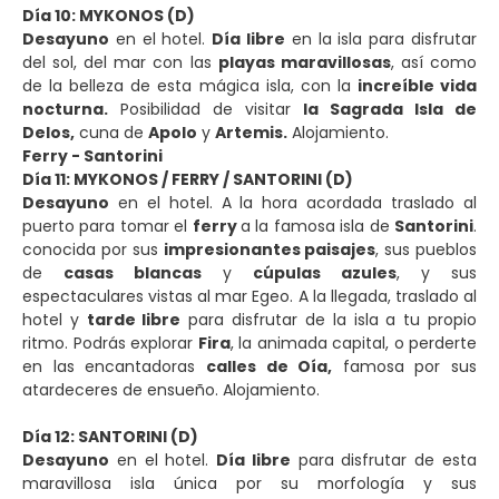
Día 10: MYKONOS (D)
Desayuno
en el hotel.
Día libre
en la isla para disfrutar
del sol, del mar con las
playas maravillosas
, así como
de la belleza de esta mágica isla, con la
increíble vida
nocturna.
Posibilidad de visitar
la Sagrada Isla de
Delos,
cuna de
Apolo
y
Artemis.
Alojamiento.
Ferry - Santorini
Día 11: MYKONOS / FERRY / SANTORINI (D)
Desayuno
en el hotel. A la hora acordada traslado al
puerto para tomar el
ferry
a la famosa isla de
Santorini
.
conocida por sus
impresionantes paisajes
, sus pueblos
de
casas blancas
y
cúpulas azules
, y sus
espectaculares vistas al mar Egeo. A la llegada, traslado al
hotel y
tarde libre
para disfrutar de la isla a tu propio
ritmo. Podrás explorar
Fira
, la animada capital, o perderte
en las encantadoras
calles de Oía,
famosa por sus
atardeceres de ensueño. Alojamiento.
Día 12: SANTORINI (D)
Desayuno
en el hotel.
Día libre
para disfrutar de esta
maravillosa isla única por su morfología y sus