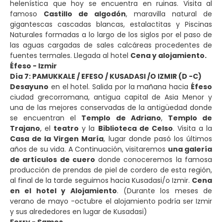
helenística que hoy se encuentra en ruinas. Visita al
famoso
Castillo de algodón
, maravilla natural de
gigantescas cascadas blancas, estalactitas y Piscinas
Naturales formadas a lo largo de los siglos por el paso de
las aguas cargadas de sales calcáreas procedentes de
fuentes termales. Llegada al hotel
Cena y alojamiento.
Éfeso - Izmir
Día
7
: PAMUKKALE / EFESO / KUSADASI /O IZMIR (D -C)
Desayuno
en el hotel. Salida por la mañana hacia
Éfeso
ciudad grecorromana, antigua capital de Asia Menor y
una de las mejores conservadas de la antigüedad donde
se encuentran el
Templo de Adriano
,
Templo de
Trajano
, el
teatro
y la
Biblioteca de Celso
. Visita a la
Casa de la Virgen María
, lugar donde pasó los últimos
años de su vida. A Continuación, visitaremos
una galería
de artículos de cuero
donde conoceremos la famosa
producción de prendas de piel de cordero de esta región,
al final de la tarde seguimos hacia Kusadasi/o Izmir.
Cena
en el hotel y Alojamiento
. (Durante los meses de
verano de mayo -octubre el alojamiento podría ser Izmir
y sus alrededores en lugar de Kusadasi)
Ferry - Samos