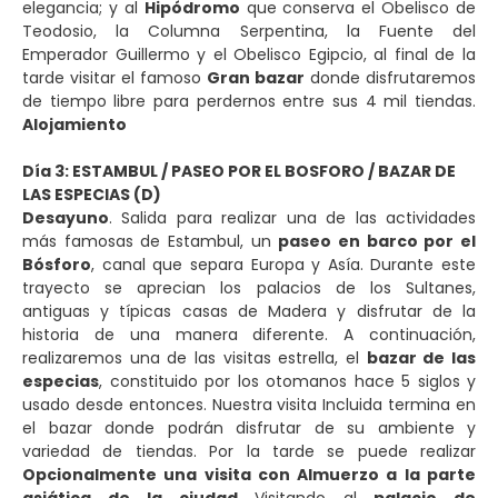
elegancia; y al
Hipódromo
que conserva el Obelisco de
Teodosio, la Columna Serpentina, la Fuente del
Emperador Guillermo y el Obelisco Egipcio, al final de la
tarde visitar el famoso
Gran bazar
donde disfrutaremos
de tiempo libre para perdernos entre sus 4 mil tiendas.
Alojamiento
Día 3: ESTAMBUL / PASEO POR EL BOSFORO / BAZAR DE
LAS ESPECIAS (D)
Desayuno
. Salida para realizar una de las actividades
más famosas de Estambul, un
paseo en barco por el
Bósforo
, canal que separa Europa y Asía. Durante este
trayecto se aprecian los palacios de los Sultanes,
antiguas y típicas casas de Madera y disfrutar de la
historia de una manera diferente. A continuación,
realizaremos una de las visitas estrella, el
bazar de las
especias
, constituido por los otomanos hace 5 siglos y
usado desde entonces. Nuestra visita Incluida termina en
el bazar donde podrán disfrutar de su ambiente y
variedad de tiendas. Por la tarde se puede realizar
Opcionalmente una visita con Almuerzo a la parte
asiática de la ciudad
Visitando al
palacio de