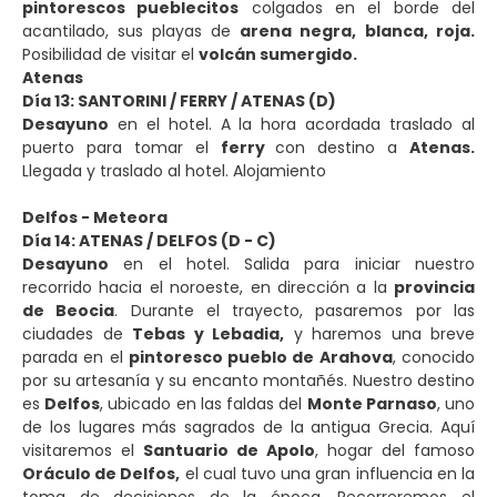
pintorescos pueblecitos
colgados en el borde del
acantilado, sus playas de
arena negra,
blanca, roja.
Posibilidad de visitar el
volcán sumergido.
Atenas
Día 13: SANTORINI / FERRY / ATENAS (D)
Desayuno
en el hotel. A la hora acordada traslado al
puerto para tomar el
ferry
con destino a
Atenas.
Llegada y traslado al hotel. Alojamiento
Delfos - Meteora
Día 14: ATENAS / DELFOS (D - C)
Desayuno
en el hotel. Salida para iniciar nuestro
recorrido hacia el noroeste, en dirección a la
provincia
de Beocia
. Durante el trayecto, pasaremos por las
ciudades de
Tebas y Lebadia,
y haremos una breve
parada en el
pintoresco pueblo de Arahova
, conocido
por su artesanía y su encanto montañés. Nuestro destino
es
Delfos
, ubicado en las faldas del
Monte Parnaso
, uno
de los lugares más sagrados de la antigua Grecia. Aquí
visitaremos el
Santuario de Apolo
, hogar del famoso
Oráculo de Delfos,
el cual tuvo una gran influencia en la
toma de decisiones de la época. Recorreremos el