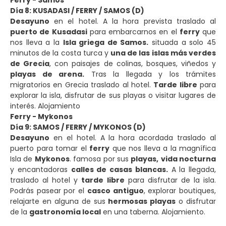
Día 8: KUSADASI / FERRY / SAMOS (D)
Desayuno
en el hotel. A la hora prevista traslado al
puerto de Kusadasi
para embarcarnos en el
ferry
que
nos lleva a la
Isla griega de Samos.
situada a solo 45
minutos de la costa turca y
una de las islas más verdes
de Grecia
, con paisajes de colinas, bosques, viñedos y
playas de arena.
Tras la llegada y los trámites
migratorios en Grecia traslado al hotel.
Tarde libre
para
explorar la isla, disfrutar de sus playas o visitar lugares de
interés. Alojamiento
Ferry - Mykonos
Día 9: SAMOS / FERRY / MYKONOS (D)
Desayuno
en el hotel. A la hora acordada traslado al
puerto para tomar el
ferry
que nos lleva a la magnífica
Isla de
Mykonos
. famosa por sus
playas,
vida nocturna
y encantadoras
calles de casas blancas.
A la llegada,
traslado al hotel y
tarde libre
para disfrutar de la isla.
Podrás pasear por el
casco antiguo
, explorar boutiques,
relajarte en alguna de sus
hermosas playas
o disfrutar
de la
gastronomía local
en una taberna. Alojamiento.