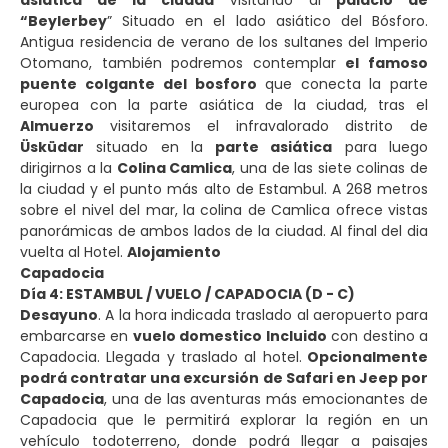
“Beylerbey
” Situado en el lado asiático del Bósforo.
Antigua residencia de verano de los sultanes del Imperio
Otomano, también podremos contemplar
el famoso
puente colgante
del bosforo
que conecta la parte
europea con la parte asiática de la ciudad, tras el
Almuerzo
visitaremos el infravalorado distrito de
Üsküdar
situado en la
parte asiática
para luego
dirigirnos a la
Colina Camlica
, una de las siete colinas de
la ciudad y el punto más alto de Estambul. A 268 metros
sobre el nivel del mar, la colina de Camlica ofrece vistas
panorámicas de ambos lados de la ciudad. Al final del dia
vuelta al Hotel.
Alojamiento
Capadocia
Día 4: ESTAMBUL / VUELO / CAPADOCIA (D - C)
Desayuno
. A la hora indicada traslado al aeropuerto para
embarcarse en
vuelo domestico Incluido
con destino a
Capadocia. Llegada y traslado al hotel.
Opcionalmente
podrá contratar una excursión de Safari en Jeep por
Capadocia
, una de las aventuras más emocionantes de
Capadocia que le permitirá explorar la región en un
vehículo todoterreno, donde podrá llegar a paisajes